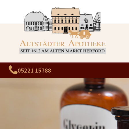
Inhalt
springen
05221 15788