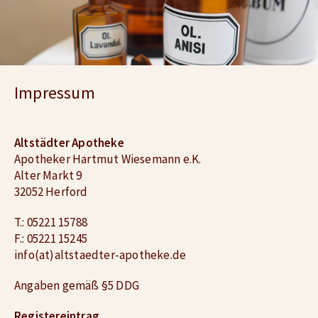
Impressum
Altstädter Apotheke
Apotheker Hartmut Wiesemann e.K.
Alter Markt 9
32052 Herford
T.: 05221 15788
F.: 05221 15245
info(at)altstaedter-apotheke.de
Angaben gemäß §5 DDG
Registereintrag